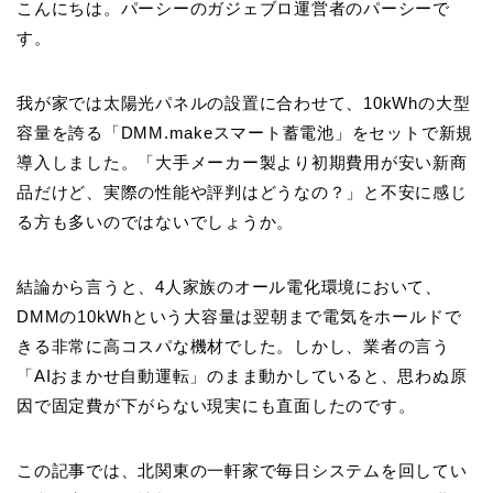
こんにちは。パーシーのガジェブロ運営者のパーシーで
す。
我が家では太陽光パネルの設置に合わせて、10kWhの大型
容量を誇る「DMM.makeスマート蓄電池」をセットで新規
導入しました。「大手メーカー製より初期費用が安い新商
品だけど、実際の性能や評判はどうなの？」と不安に感じ
る方も多いのではないでしょうか。
結論から言うと、4人家族のオール電化環境において、
DMMの10kWhという大容量は翌朝まで電気をホールドで
きる非常に高コスパな機材でした。しかし、業者の言う
「AIおまかせ自動運転」のまま動かしていると、思わぬ原
因で固定費が下がらない現実にも直面したのです。
この記事では、北関東の一軒家で毎日システムを回してい