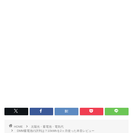
HOME
太陽光・蓄電池・電気代
DMM蓄電池の評判は？10kWhを2ヶ月使った本音レビュー