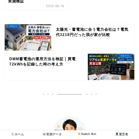
実測検証
2026-06-16
太陽光・蓄電池に合う電力会社は？電気
代3218円だった我が家が比較
DMM蓄電池の運用方法を検証｜買電
72kWhを記録した時の考え方
Switch Bot
ホーム
実測データ
運営者