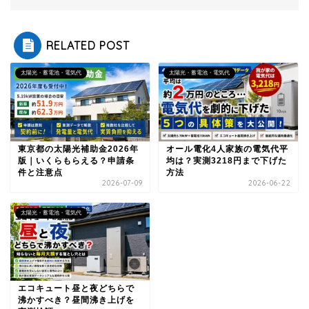
RELATED POST
太陽光・蓄電池・電気代
太陽光・蓄電池・電気代
東京都の太陽光補助金2026年
オール電化4人家族の電気代平
版｜いくらもらえる？申請条
均は？実測3218円まで下げた
件と注意点
方法
2026-07-09
2026-06-22
太陽光・蓄電池・電気代
エコキュート昼と夜どちらで
沸かすべき？昼間沸き上げを