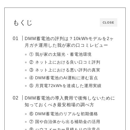
もくじ
CLOSE
DMM蓄電池の評判は？10kWhモデルを2ヶ
月ガチ運用した我が家の口コミレビュー
① 我が家の太陽光・蓄電池環境
② ネット上における良い口コミ評判
③ ネット上における悪い評判の真実
④ DMM蓄電池のAI運転に潜む盲点
⑤ 月買電72kWhを達成した運用実績
DMM蓄電池の導入費用で後悔しないために
知っておくべき最安相場の調べ方
⑥ DMM蓄電池のリアルな初期価格
⑦ 国や自治体から出る補助金の活用
⑧ ハウスメーカー見積もりの注意点