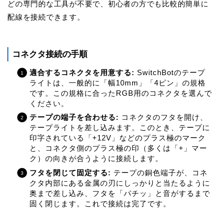
どの専門的な工具が不要で、初心者の方でも比較的簡単に
配線を接続できます。
コネクタ接続の手順
適合するコネクタを用意する:
SwitchBotのテープ
ライトは、一般的に「幅10mm」「4ピン」の規格
です。この規格に合ったRGB用のコネクタを選んで
ください。
テープの端子を合わせる:
コネクタのフタを開け、
テープライトを差し込みます。このとき、テープに
印字されている「+12V」などのプラス極のマーク
と、コネクタ側のプラス極の印（多くは「+」マー
ク）の向きが合うように接続します。
フタを閉じて固定する:
テープの銅色端子が、コネ
クタ内部にある金属の刃にしっかりと当たるように
奥まで差し込み、フタを「パチッ」と音がするまで
固く閉じます。これで接続は完了です。