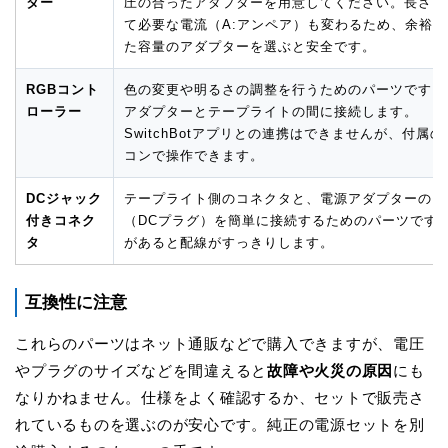
ター
圧の合ったアダプターを用意してください。長さに
て必要な電流（A:アンペア）も変わるため、余裕
た容量のアダプターを選ぶと安全です。
RGBコント
色の変更や明るさの調整を行うためのパーツです。
ローラー
アダプターとテープライトの間に接続します。
SwitchBotアプリとの連携はできませんが、付属
コンで操作できます。
DCジャック
テープライト側のコネクタと、電源アダプターのプ
付きコネク
（DCプラグ）を簡単に接続するためのパーツです
タ
があると配線がすっきりします。
互換性に注意
これらのパーツはネット通販などで購入できますが、電圧
やプラグのサイズなどを間違えると
故障や火災の原因
にも
なりかねません。仕様をよく確認するか、セットで販売さ
れているものを選ぶのが安心です。純正の電源セットを別