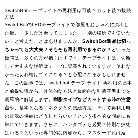
SwitchBotテープライトの再利用は可能？カット後の接続
方法
SwitchBotのLEDテープライトで部屋をおしゃれに演出し
た後、「少しだけ余ってしまった」「別の場所でも使いた
い」と考えたことはありませんか。
SwitchBot製品は切っ
ちゃっても大丈夫？そもそも再利用できるのか？
といった
疑問は、多くの方が抱くはずです。テープライトは、
切断
して大丈夫な場所はテープに記載
されていますが、使わな
かった切れ端はゴミになる？と心配になるかもしれませ
ん。この記事では、switchbot テープ ライト 再利用の基本
と前提知識から、具体的な方法と最終的な判断基準までを
網羅的に解説します。
樹脂タイプなどカットする時の注意
点
や、基本となるコネクタとの接続方法、そして再利用時
の電源の供給はどうしたらいい？という根本的な問題にも
触れていきます。さらに、ハンダゴテも必要？特別な技術
はいる？といった専門的な内容から、マスターすれば延