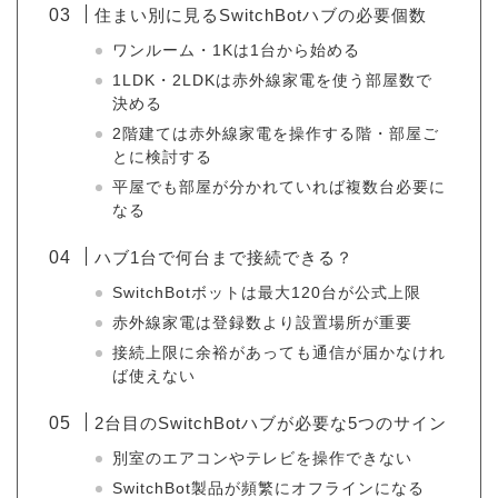
住まい別に見るSwitchBotハブの必要個数
ワンルーム・1Kは1台から始める
1LDK・2LDKは赤外線家電を使う部屋数で
決める
2階建ては赤外線家電を操作する階・部屋ご
とに検討する
平屋でも部屋が分かれていれば複数台必要に
なる
ハブ1台で何台まで接続できる？
SwitchBotボットは最大120台が公式上限
赤外線家電は登録数より設置場所が重要
接続上限に余裕があっても通信が届かなけれ
ば使えない
2台目のSwitchBotハブが必要な5つのサイン
別室のエアコンやテレビを操作できない
SwitchBot製品が頻繁にオフラインになる