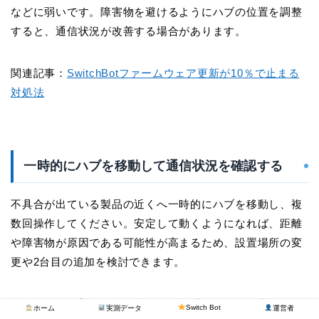
などに弱いです。障害物を避けるようにハブの位置を調整
すると、通信状況が改善する場合があります。
関連記事：
SwitchBotファームウェア更新が10％で止まる
対処法
一時的にハブを移動して通信状況を確認する
不具合が出ている製品の近くへ一時的にハブを移動し、複
数回操作してください。安定して動くようになれば、距離
や障害物が原因である可能性が高まるため、設置場所の変
更や2台目の追加を検討できます。
移動しても改善しない場合は、距離以外の原因が考えられ
Switch Bot
ホーム
実測データ
運営者