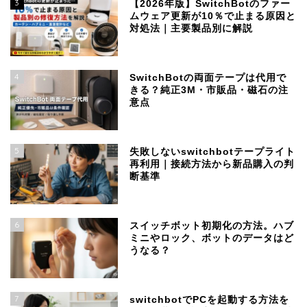
3
【2026年版】SwitchBotのファー
ムウェア更新が10％で止まる原因と
対処法｜主要製品別に解説
4
SwitchBotの両面テープは代用で
きる？純正3M・市販品・磁石の注
意点
5
失敗しないswitchbotテープライト
再利用｜接続方法から新品購入の判
断基準
6
スイッチボット初期化の方法。ハブ
ミニやロック、ボットのデータはど
うなる？
7
switchbotでPCを起動する方法を